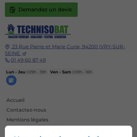
Demandez un devis
23 Rue Pierre et Marie Curie,
94200
IVRY-SUR-
SEINE
01 49 60 87 49
Lun - Jeu :
09h - 19h
Ven - Sam :
09h - 16h
Accueil
Contactez-nous
Mentions légales
Plan du site