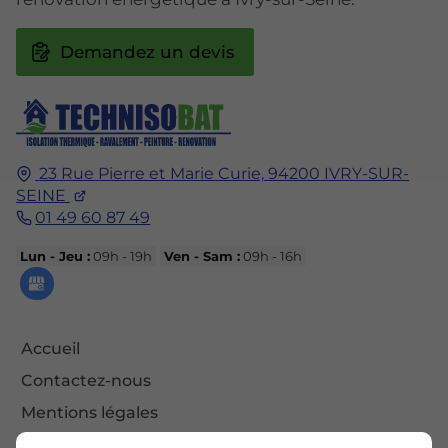
Demandez un devis
23 Rue Pierre et Marie Curie,
94200
IVRY-SUR-
SEINE
01 49 60 87 49
Lun - Jeu :
09h - 19h
Ven - Sam :
09h - 16h
Accueil
Contactez-nous
Mentions légales
Plan du site